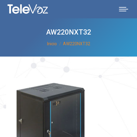
AW220NXT32
Estás aquí:
Inicio
AW220NXT32