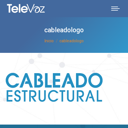
cableadologo
Estás aquí:
Inicio
cableadologo